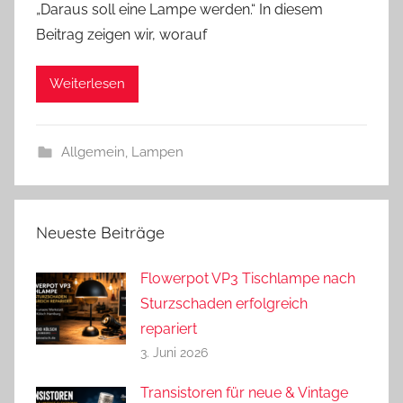
„Daraus soll eine Lampe werden.“ In diesem
n
Beitrag zeigen wir, worauf
d
r
Weiterlesen
e
a
s
Allgemein
,
Lampen
Neueste Beiträge
Flowerpot VP3 Tischlampe nach
Sturzschaden erfolgreich
repariert
3. Juni 2026
Transistoren für neue & Vintage