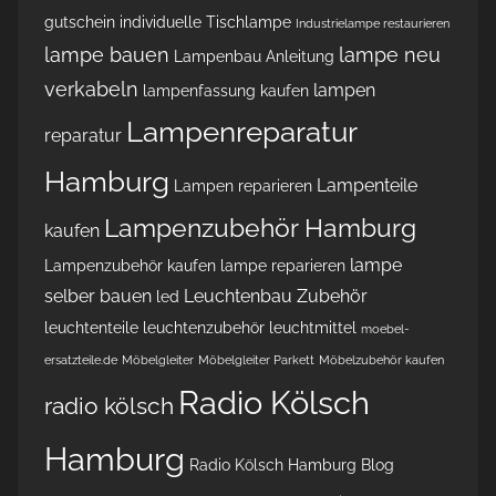
gutschein
individuelle Tischlampe
Industrielampe restaurieren
lampe bauen
lampe neu
Lampenbau Anleitung
verkabeln
lampen
lampenfassung kaufen
Lampenreparatur
reparatur
Hamburg
Lampenteile
Lampen reparieren
Lampenzubehör Hamburg
kaufen
lampe
Lampenzubehör kaufen
lampe reparieren
selber bauen
Leuchtenbau Zubehör
led
leuchtenteile
leuchtenzubehör
leuchtmittel
moebel-
ersatzteile.de
Möbelgleiter
Möbelgleiter Parkett
Möbelzubehör kaufen
Radio Kölsch
radio kölsch
Hamburg
Radio Kölsch Hamburg Blog