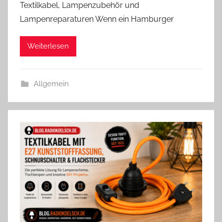
Textilkabel, Lampenzubehör und
n
Lampenreparaturen Wenn ein Hamburger
d
r
Weiterlesen
e
a
s
Allgemein