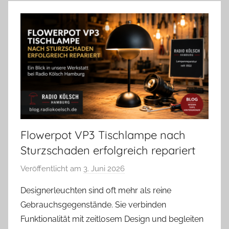
Flowerpot VP3 Tischlampe nach
Sturzschaden erfolgreich repariert
Veröffentlicht am
3. Juni 2026
v
o
Designerleuchten sind oft mehr als reine
n
Gebrauchsgegenstände. Sie verbinden
A
Funktionalität mit zeitlosem Design und begleiten
n