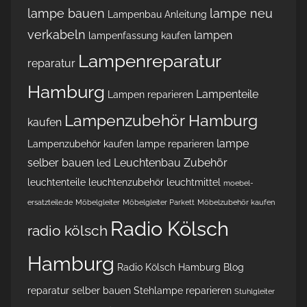
lampe bauen
lampe neu
Lampenbau Anleitung
verkabeln
lampen
lampenfassung kaufen
Lampenreparatur
reparatur
Hamburg
Lampenteile
Lampen reparieren
Lampenzubehör Hamburg
kaufen
lampe
Lampenzubehör kaufen
lampe reparieren
selber bauen
Leuchtenbau Zubehör
led
leuchtenteile
leuchtenzubehör
leuchtmittel
moebel-
ersatzteile.de
Möbelgleiter
Möbelgleiter Parkett
Möbelzubehör kaufen
Radio Kölsch
radio kölsch
Hamburg
Radio Kölsch Hamburg Blog
reparatur
selber bauen
Stehlampe reparieren
Stuhlgleiter