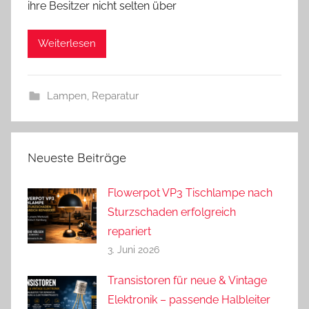
ihre Besitzer nicht selten über
d
r
Weiterlesen
e
a
s
Lampen
,
Reparatur
Neueste Beiträge
Flowerpot VP3 Tischlampe nach
Sturzschaden erfolgreich
repariert
3. Juni 2026
Transistoren für neue & Vintage
Elektronik – passende Halbleiter