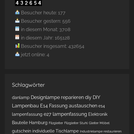
Besucher heute: 177
Besucher gestern: 556
in diesem Monat: 3708
in diesem Jahr: 165128
Besucher insgesamt: 432654
jetzt online: 4
Schlagwörter
Designlampe reparieren
diy
DIY
danlamp
Lampenbau
E14 Fassung austauschen
e14
e27 lampenfassung
lampenfassung
Elektronik
Bauteile Hamburg
Filzgleiter
Filzgleiter Stuhl
Gleiter Möbel
gutschein
individuelle Tischlampe
Industrielampe restaurieren