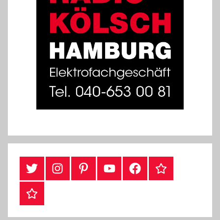
Twitter
Instragram
Pinterest
YouTube
Facebook
TikTok
Webshop