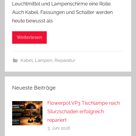
Leuchtmittel und Lampenschirme eine Rolle.
A
Auch Kabel, Fassungen und Schalter werden
n
heute bewusst als
d
r
Weiterlesen
e
a
s
Kabel
,
Lampen
,
Reparatur
Neueste Beiträge
Flowerpot VP3 Tischlampe nach
Sturzschaden erfolgreich
repariert
3. Juni 2026