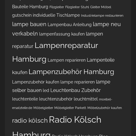
Bauteile Hamburg
Filzgleiter
Filzgleiter Stuhl
Gleiter Möbel
gutschein
individuelle Tischlampe
Industrielampe restaurieren
lampe bauen
lampe neu
Lampenbau Anleitung
verkabeln
lampen
lampenfassung kaufen
Lampenreparatur
reparatur
Hamburg
Lampenteile
Lampen reparieren
Lampenzubehör Hamburg
kaufen
lampe
Lampenzubehör kaufen
lampe reparieren
selber bauen
Leuchtenbau Zubehör
led
leuchtenteile
leuchtenzubehör
leuchtmittel
moebel-
ersatzteile.de
Möbelgleiter
Möbelgleiter Parkett
Möbelzubehör kaufen
Radio Kölsch
radio kölsch
Hamburg