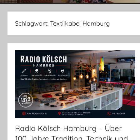
Anleitungen.
Schlagwort:
Textilkabel Hamburg
Radio Kölsch Hamburg – Über
100 Jahre Tradition, Technik und