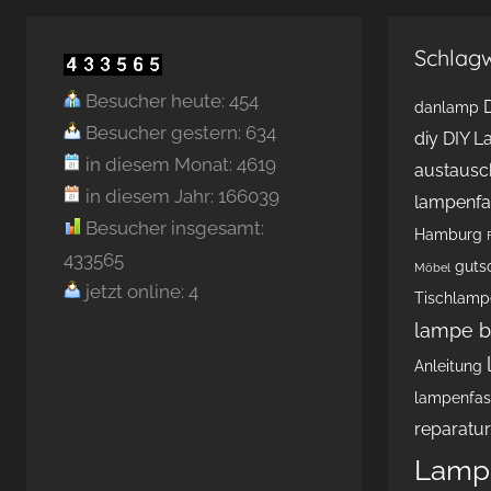
Schlag
Besucher heute: 454
danlamp
Besucher gestern: 634
diy
DIY 
in diesem Monat: 4619
austausc
in diesem Jahr: 166039
lampenf
Besucher insgesamt:
Hamburg
433565
guts
Möbel
jetzt online: 4
Tischlamp
lampe 
Anleitung
lampenfas
reparatur
Lampe