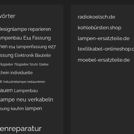
wörter
radiokoelsch.de
kohlebürsten.shop
Designlampe reparieren
Lampenbau
E14 Fassung
lampen-ersatzteile.de
hen
e27
e14 lampenfassung
textilkabel-onlineshop.
assung
Elektronik Bauteile
moebel-ersatzteile.de
Filzgleiter
Filzgleiter Stuhl
Gleiter
chein
individuelle
e
Industrielampe restaurieren
bauen
Lampenbau
lampe neu verkabeln
lampen
sung kaufen
nreparatur