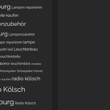
urg
Lampen reparieren
ile kaufen
nzubehör
urg
Lampenzubehör
lampe
pe reparieren
auen
Leuchtenbau
led
leuchtenteile
ubehör
leuchtmittel
moebel-
Möbelgleiter
Möbelgleiter Parkett
radio kölsch
r kaufen
o Kölsch
burg
Radio Kölsch