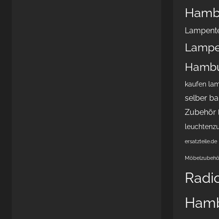
Hamb
Lampente
Lampe
Hamb
kaufen
lam
selber b
Zubehör
leuchtenz
ersatzteile.de
Möbelzubehö
Radi
Ham