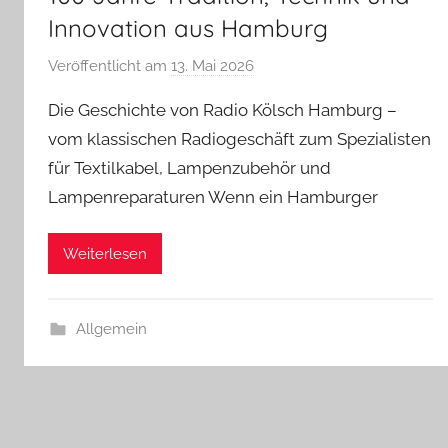
Innovation aus Hamburg
Veröffentlicht am
13. Mai 2026
v
o
Die Geschichte von Radio Kölsch Hamburg –
n
vom klassischen Radiogeschäft zum Spezialisten
A
für Textilkabel, Lampenzubehör und
n
Lampenreparaturen Wenn ein Hamburger
d
r
e
Weiterlesen
a
s
Allgemein