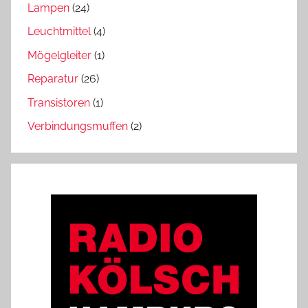
Lampen
(24)
Leuchtmittel
(4)
Mögelgleiter
(1)
Reparatur
(26)
Transistoren
(1)
Verbindungsmuffen
(2)