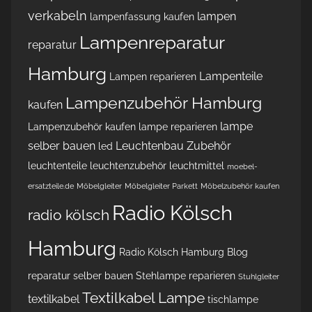
verkabeln
lampen
lampenfassung kaufen
Lampenreparatur
reparatur
Hamburg
Lampenteile
Lampen reparieren
Lampenzubehör Hamburg
kaufen
lampe
Lampenzubehör kaufen
lampe reparieren
selber bauen
Leuchtenbau Zubehör
led
leuchtenteile
leuchtenzubehör
leuchtmittel
moebel-
ersatzteile.de
Möbelgleiter
Möbelgleiter Parkett
Möbelzubehör kaufen
Radio Kölsch
radio kölsch
Hamburg
Radio Kölsch Hamburg Blog
reparatur
selber bauen
Stehlampe reparieren
Stuhlgleiter
Textilkabel Lampe
textilkabel
tischlampe