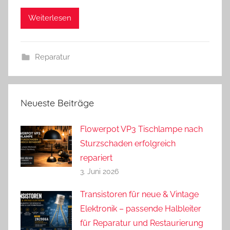
d
Weiterlesen
r
e
a
Reparatur
s
Neueste Beiträge
Flowerpot VP3 Tischlampe nach
Sturzschaden erfolgreich
repariert
3. Juni 2026
Transistoren für neue & Vintage
Elektronik – passende Halbleiter
für Reparatur und Restaurierung