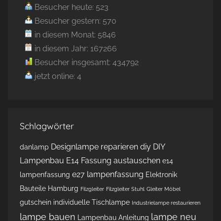
Besucher heute: 523
Besucher gestern: 570
in diesem Monat: 5846
in diesem Jahr: 167266
Besucher insgesamt: 434792
jetzt online: 4
Schlagwörter
Designlampe reparieren
diy
DIY
danlamp
Lampenbau
E14 Fassung austauschen
e14
e27 lampenfassung
lampenfassung
Elektronik
Bauteile Hamburg
Filzgleiter
Filzgleiter Stuhl
Gleiter Möbel
gutschein
individuelle Tischlampe
Industrielampe restaurieren
lampe bauen
lampe neu
Lampenbau Anleitung