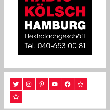
Twitter
Instragram
Pinterest
YouTube
Facebook
TikTok
Webshop