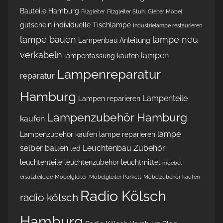
Bauteile Hamburg
Filzgleiter
Filzgleiter Stuhl
Gleiter Möbel
gutschein
individuelle Tischlampe
Industrielampe restaurieren
lampe bauen
lampe neu
Lampenbau Anleitung
verkabeln
lampen
lampenfassung kaufen
Lampenreparatur
reparatur
Hamburg
Lampenteile
Lampen reparieren
Lampenzubehör Hamburg
kaufen
lampe
Lampenzubehör kaufen
lampe reparieren
selber bauen
Leuchtenbau Zubehör
led
leuchtenteile
leuchtenzubehör
leuchtmittel
moebel-
ersatzteile.de
Möbelgleiter
Möbelgleiter Parkett
Möbelzubehör kaufen
Radio Kölsch
radio kölsch
Hamburg