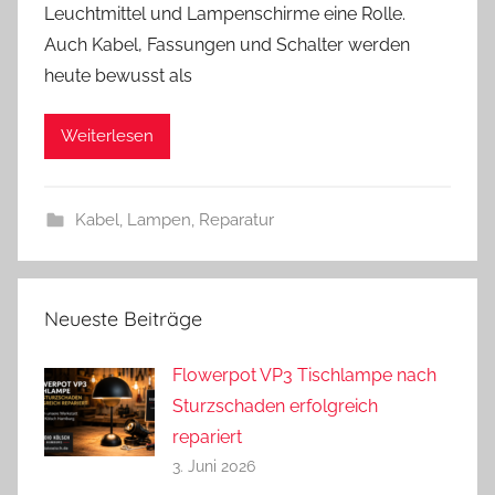
Leuchtmittel und Lampenschirme eine Rolle.
A
Auch Kabel, Fassungen und Schalter werden
n
heute bewusst als
d
r
Weiterlesen
e
a
s
Kabel
,
Lampen
,
Reparatur
Neueste Beiträge
Flowerpot VP3 Tischlampe nach
Sturzschaden erfolgreich
repariert
3. Juni 2026