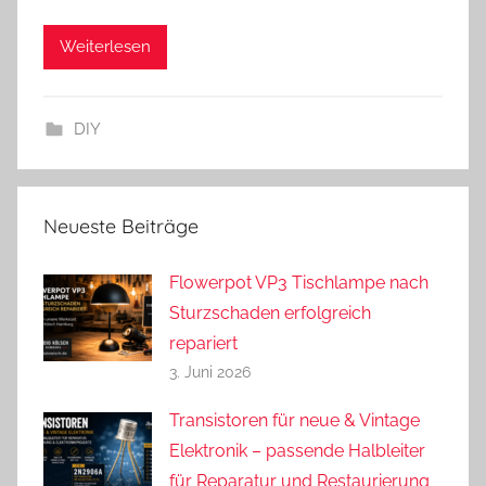
d
Weiterlesen
r
e
a
DIY
s
Neueste Beiträge
Flowerpot VP3 Tischlampe nach
Sturzschaden erfolgreich
repariert
3. Juni 2026
Transistoren für neue & Vintage
Elektronik – passende Halbleiter
für Reparatur und Restaurierung