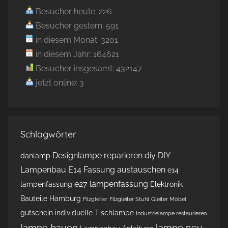
Besucher heute: 226
Besucher gestern: 591
in diesem Monat: 3201
in diesem Jahr: 164621
Besucher insgesamt: 432147
jetzt online: 3
Schlagwörter
Designlampe reparieren
diy
DIY
danlamp
Lampenbau
E14 Fassung austauschen
e14
e27 lampenfassung
lampenfassung
Elektronik
Bauteile Hamburg
Filzgleiter
Filzgleiter Stuhl
Gleiter Möbel
gutschein
individuelle Tischlampe
Industrielampe restaurieren
lampe bauen
lampe neu