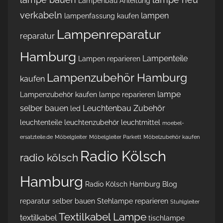
Lampenbau Anleitung
verkabeln
lampen
lampenfassung kaufen
Lampenreparatur
reparatur
Hamburg
Lampenteile
Lampen reparieren
Lampenzubehör Hamburg
kaufen
lampe
Lampenzubehör kaufen
lampe reparieren
selber bauen
Leuchtenbau Zubehör
led
leuchtenteile
leuchtenzubehör
leuchtmittel
moebel-
ersatzteile.de
Möbelgleiter
Möbelgleiter Parkett
Möbelzubehör kaufen
Radio Kölsch
radio kölsch
Hamburg
Radio Kölsch Hamburg Blog
reparatur
selber bauen
Stehlampe reparieren
Stuhlgleiter
Textilkabel Lampe
textilkabel
tischlampe