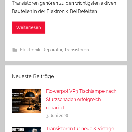
Transistoren gehören zu den wichtigsten aktiven
n
Bauteilen in der Elektronik. Bei Defekten
d
r
Weiterlesen
e
a
s
Elektronik
,
Reparatur
,
Transistoren
Neueste Beiträge
Flowerpot VP3 Tischlampe nach
Sturzschaden erfolgreich
repariert
3. Juni 2026
Transistoren für neue & Vintage