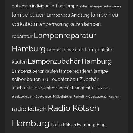
gutschein
individuelle Tischlampe
Industrielampe restaurieren
lampe bauen
lampe neu
Lampenbau Anleitung
verkabeln
lampen
lampenfassung kaufen
Lampenreparatur
reparatur
Hamburg
Lampenteile
Lampen reparieren
Lampenzubehör Hamburg
kaufen
lampe
Lampenzubehör kaufen
lampe reparieren
selber bauen
Leuchtenbau Zubehör
led
leuchtenteile
leuchtenzubehör
leuchtmittel
moebel-
ersatzteile.de
Möbelgleiter
Möbelgleiter Parkett
Möbelzubehör kaufen
Radio Kölsch
radio kölsch
Hamburg
Radio Kölsch Hamburg Blog