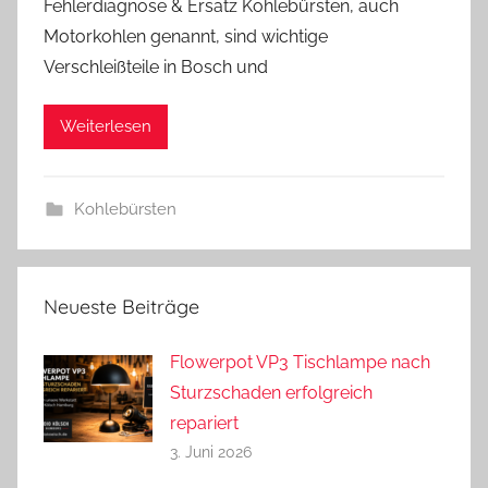
Fehlerdiagnose & Ersatz Kohlebürsten, auch
n
Motorkohlen genannt, sind wichtige
d
Verschleißteile in Bosch und
r
e
a
Weiterlesen
s
Kohlebürsten
Neueste Beiträge
Flowerpot VP3 Tischlampe nach
Sturzschaden erfolgreich
repariert
3. Juni 2026