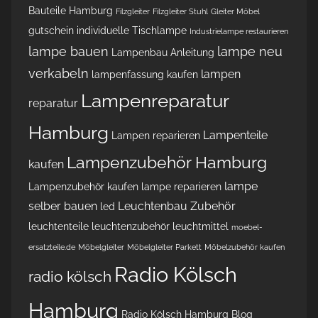
Bauteile Hamburg
Filzgleiter
Filzgleiter Stuhl
Gleiter Möbel
gutschein
individuelle Tischlampe
Industrielampe restaurieren
lampe bauen
lampe neu
Lampenbau Anleitung
verkabeln
lampen
lampenfassung kaufen
Lampenreparatur
reparatur
Hamburg
Lampenteile
Lampen reparieren
Lampenzubehör Hamburg
kaufen
lampe
Lampenzubehör kaufen
lampe reparieren
selber bauen
Leuchtenbau Zubehör
led
leuchtenteile
leuchtenzubehör
leuchtmittel
moebel-
ersatzteile.de
Möbelgleiter
Möbelgleiter Parkett
Möbelzubehör kaufen
Radio Kölsch
radio kölsch
Hamburg
Radio Kölsch Hamburg Blog