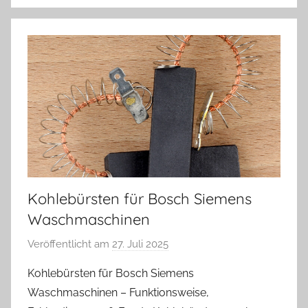
Kohlebürsten für Bosch Siemens
Waschmaschinen
Veröffentlicht am
27. Juli 2025
v
o
Kohlebürsten für Bosch Siemens
n
Waschmaschinen – Funktionsweise,
A