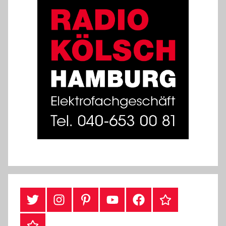
Twitter
Instragram
Pinterest
YouTube
Facebook
TikTok
Webshop