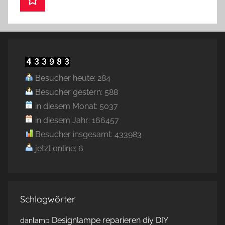
Besucher heute: 284
Besucher gestern: 588
in diesem Monat: 5037
in diesem Jahr: 166457
Besucher insgesamt: 433983
jetzt online: 6
Schlagwörter
Designlampe reparieren
diy
DIY
danlamp