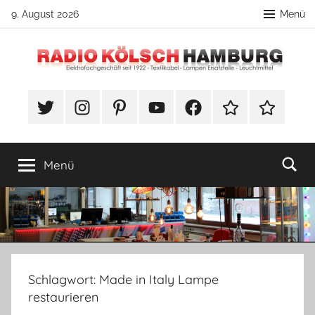
Zum
9. August 2026
Menü
Inhalt
springen
Radio
Unser
Blog
Twitter
Instragram
Pinterest
YouTube
Facebook
TikTok
Webshop
Kölsch
von
Radio
Kölsch
-
Menü
–
rund
Blog-
ums
Thema
Lampenbau
mit
spannenden
Schlagwort:
Made in Italy Lampe
Anleitungen.
restaurieren