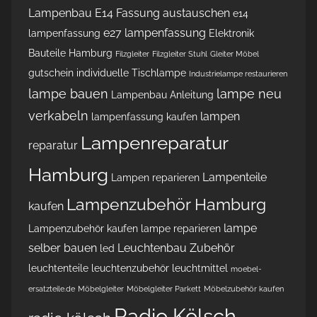
Lampenbau
E14 Fassung austauschen
e14
e27 lampenfassung
lampenfassung
Elektronik
Bauteile Hamburg
Filzgleiter
Filzgleiter Stuhl
Gleiter Möbel
gutschein
individuelle Tischlampe
Industrielampe restaurieren
lampe bauen
lampe neu
Lampenbau Anleitung
verkabeln
lampen
lampenfassung kaufen
Lampenreparatur
reparatur
Hamburg
Lampenteile
Lampen reparieren
Lampenzubehör Hamburg
kaufen
lampe
Lampenzubehör kaufen
lampe reparieren
selber bauen
Leuchtenbau Zubehör
led
leuchtenteile
leuchtenzubehör
leuchtmittel
moebel-
ersatzteile.de
Möbelgleiter
Möbelgleiter Parkett
Möbelzubehör kaufen
Radio Kölsch