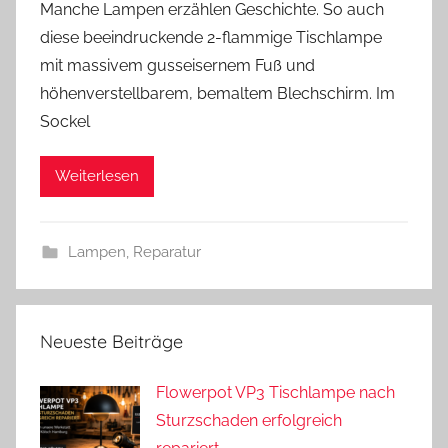
Manche Lampen erzählen Geschichte. So auch
n
diese beeindruckende 2-flammige Tischlampe
A
mit massivem gusseisernem Fuß und
n
höhenverstellbarem, bemaltem Blechschirm. Im
d
Sockel
r
e
a
Weiterlesen
s
Lampen
,
Reparatur
Neueste Beiträge
Flowerpot VP3 Tischlampe nach
Sturzschaden erfolgreich