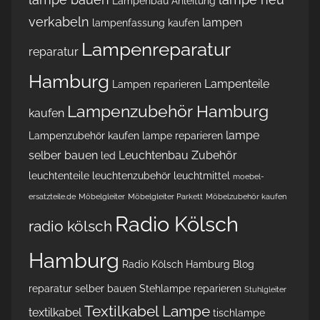
Lampenbau Anleitung
verkabeln
lampen
lampenfassung kaufen
Lampenreparatur
reparatur
Hamburg
Lampenteile
Lampen reparieren
Lampenzubehör Hamburg
kaufen
lampe
Lampenzubehör kaufen
lampe reparieren
selber bauen
Leuchtenbau Zubehör
led
leuchtenteile
leuchtenzubehör
leuchtmittel
moebel-
ersatzteile.de
Möbelgleiter
Möbelgleiter Parkett
Möbelzubehör kaufen
Radio Kölsch
radio kölsch
Hamburg
Radio Kölsch Hamburg Blog
reparatur
selber bauen
Stehlampe reparieren
Stuhlgleiter
Textilkabel Lampe
textilkabel
tischlampe