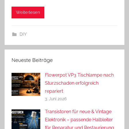
d
Weiterlesen
r
e
a
DIY
s
Neueste Beiträge
Flowerpot VP3 Tischlampe nach
Sturzschaden erfolgreich
repariert
3. Juni 2026
Transistoren für neue & Vintage
Elektronik – passende Halbleiter
für Reparatur und Restaurierung