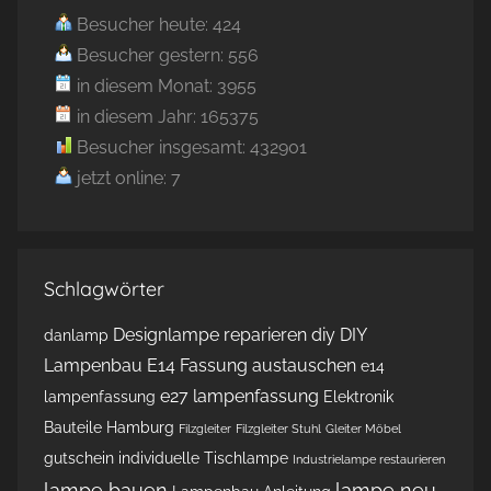
Besucher heute: 424
Besucher gestern: 556
in diesem Monat: 3955
in diesem Jahr: 165375
Besucher insgesamt: 432901
jetzt online: 7
Schlagwörter
Designlampe reparieren
diy
DIY
danlamp
Lampenbau
E14 Fassung austauschen
e14
e27 lampenfassung
lampenfassung
Elektronik
Bauteile Hamburg
Filzgleiter
Filzgleiter Stuhl
Gleiter Möbel
gutschein
individuelle Tischlampe
Industrielampe restaurieren
lampe bauen
lampe neu