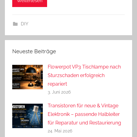
Weiterlesen
d
r
e
DIY
a
s
Neueste Beiträge
Flowerpot VP3 Tischlampe nach
Sturzschaden erfolgreich
repariert
3. Juni 2026
Transistoren für neue & Vintage
Elektronik – passende Halbleiter
für Reparatur und Restaurierung
24. Mai 2026