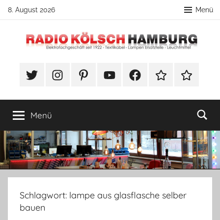
Zum
8. August 2026
Menü
Inhalt
springen
Radio
Unser
Blog
Twitter
Instragram
Pinterest
YouTube
Facebook
TikTok
Webshop
Kölsch
von
Radio
Kölsch
-
Menü
–
rund
Blog-
ums
Thema
Lampenbau
mit
spannenden
Schlagwort:
lampe aus glasflasche selber
Anleitungen.
bauen