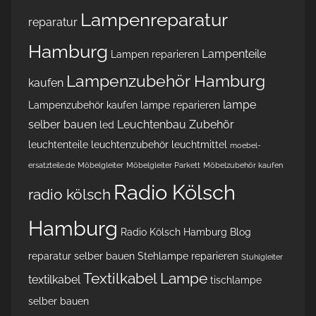
Lampenreparatur
reparatur
Hamburg
Lampenteile
Lampen reparieren
Lampenzubehör Hamburg
kaufen
lampe
Lampenzubehör kaufen
lampe reparieren
selber bauen
Leuchtenbau Zubehör
led
leuchtenteile
leuchtenzubehör
leuchtmittel
moebel-
ersatzteile.de
Möbelgleiter
Möbelgleiter Parkett
Möbelzubehör kaufen
Radio Kölsch
radio kölsch
Hamburg
Radio Kölsch Hamburg Blog
reparatur
selber bauen
Stehlampe reparieren
Stuhlgleiter
Textilkabel Lampe
textilkabel
tischlampe
selber bauen