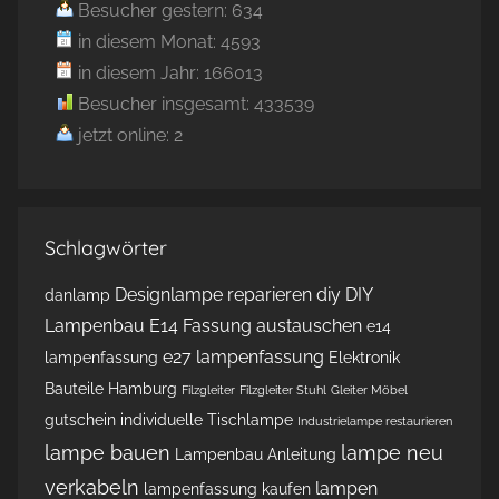
Besucher gestern: 634
in diesem Monat: 4593
in diesem Jahr: 166013
Besucher insgesamt: 433539
jetzt online: 2
Schlagwörter
Designlampe reparieren
diy
DIY
danlamp
Lampenbau
E14 Fassung austauschen
e14
e27 lampenfassung
lampenfassung
Elektronik
Bauteile Hamburg
Filzgleiter
Filzgleiter Stuhl
Gleiter Möbel
gutschein
individuelle Tischlampe
Industrielampe restaurieren
lampe bauen
lampe neu
Lampenbau Anleitung
verkabeln
lampen
lampenfassung kaufen