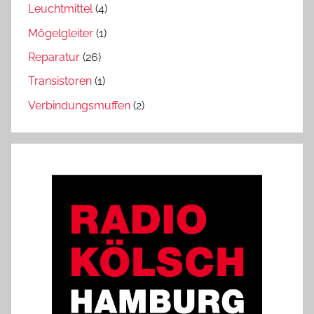
Leuchtmittel
(4)
Mögelgleiter
(1)
Reparatur
(26)
Transistoren
(1)
Verbindungsmuffen
(2)