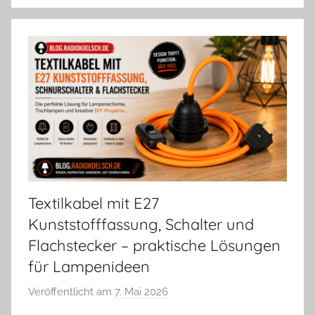
Textilkabel mit E27
Kunststofffassung, Schalter und
Flachstecker – praktische Lösungen
für Lampenideen
Veröffentlicht am
7. Mai 2026
v
o