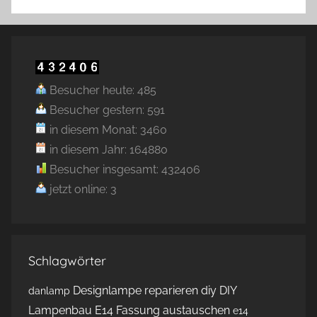
Besucher heute: 485
Besucher gestern: 591
in diesem Monat: 3460
in diesem Jahr: 164880
Besucher insgesamt: 432406
jetzt online: 3
Schlagwörter
Designlampe reparieren
diy
DIY
danlamp
Lampenbau
E14 Fassung austauschen
e14