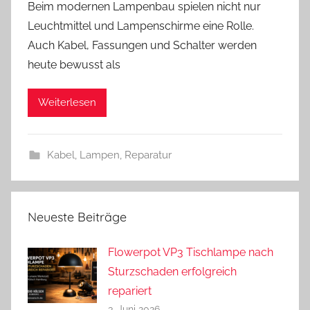
Beim modernen Lampenbau spielen nicht nur
n
Leuchtmittel und Lampenschirme eine Rolle.
A
Auch Kabel, Fassungen und Schalter werden
n
heute bewusst als
d
r
Weiterlesen
e
a
s
Kabel
,
Lampen
,
Reparatur
Neueste Beiträge
Flowerpot VP3 Tischlampe nach
Sturzschaden erfolgreich
repariert
3. Juni 2026