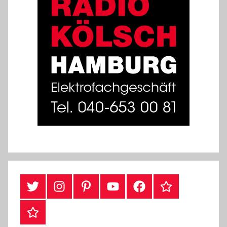
Twitter
Instragram
Pinterest
YouTube
Facebook
TikTok
Webshop