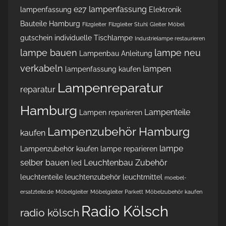
e27 lampenfassung
lampenfassung
Elektronik
Bauteile Hamburg
Filzgleiter
Filzgleiter Stuhl
Gleiter Möbel
gutschein
individuelle Tischlampe
Industrielampe restaurieren
lampe bauen
lampe neu
Lampenbau Anleitung
verkabeln
lampen
lampenfassung kaufen
Lampenreparatur
reparatur
Hamburg
Lampenteile
Lampen reparieren
Lampenzubehör Hamburg
kaufen
lampe
Lampenzubehör kaufen
lampe reparieren
selber bauen
Leuchtenbau Zubehör
led
leuchtenteile
leuchtenzubehör
leuchtmittel
moebel-
ersatzteile.de
Möbelgleiter
Möbelgleiter Parkett
Möbelzubehör kaufen
Radio Kölsch
radio kölsch