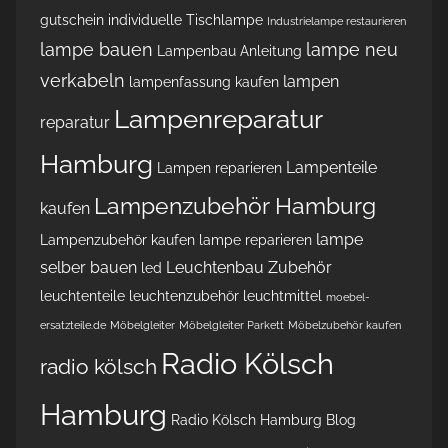
gutschein
individuelle Tischlampe
Industrielampe restaurieren
lampe bauen
lampe neu
Lampenbau Anleitung
verkabeln
lampen
lampenfassung kaufen
Lampenreparatur
reparatur
Hamburg
Lampenteile
Lampen reparieren
Lampenzubehör Hamburg
kaufen
lampe
Lampenzubehör kaufen
lampe reparieren
selber bauen
Leuchtenbau Zubehör
led
leuchtenteile
leuchtenzubehör
leuchtmittel
moebel-
ersatzteile.de
Möbelgleiter
Möbelgleiter Parkett
Möbelzubehör kaufen
Radio Kölsch
radio kölsch
Hamburg
Radio Kölsch Hamburg Blog