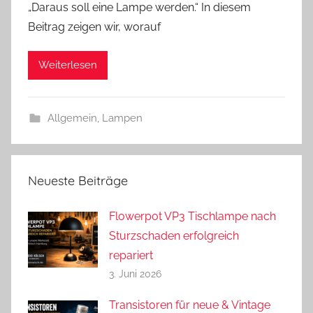
„Daraus soll eine Lampe werden.“ In diesem
n
Beitrag zeigen wir, worauf
d
r
Weiterlesen
e
a
s
Allgemein
,
Lampen
Neueste Beiträge
Flowerpot VP3 Tischlampe nach
Sturzschaden erfolgreich
repariert
3. Juni 2026
Transistoren für neue & Vintage