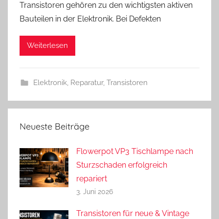
Transistoren gehören zu den wichtigsten aktiven
n
Bauteilen in der Elektronik. Bei Defekten
d
r
Weiterlesen
e
a
s
Elektronik
,
Reparatur
,
Transistoren
Neueste Beiträge
Flowerpot VP3 Tischlampe nach
Sturzschaden erfolgreich
repariert
3. Juni 2026
Transistoren für neue & Vintage