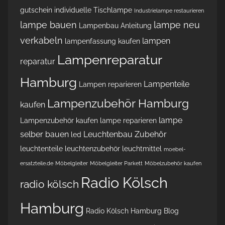
gutschein
individuelle Tischlampe
Industrielampe restaurieren
lampe bauen
lampe neu
Lampenbau Anleitung
verkabeln
lampen
lampenfassung kaufen
Lampenreparatur
reparatur
Hamburg
Lampenteile
Lampen reparieren
Lampenzubehör Hamburg
kaufen
lampe
Lampenzubehör kaufen
lampe reparieren
selber bauen
Leuchtenbau Zubehör
led
leuchtenteile
leuchtenzubehör
leuchtmittel
moebel-
ersatzteile.de
Möbelgleiter
Möbelgleiter Parkett
Möbelzubehör kaufen
Radio Kölsch
radio kölsch
Hamburg
Radio Kölsch Hamburg Blog