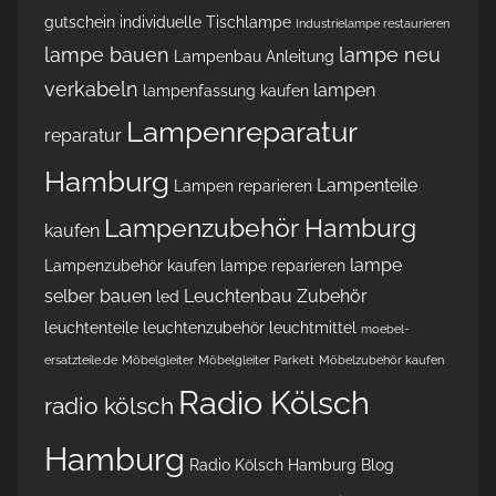
gutschein
individuelle Tischlampe
Industrielampe restaurieren
lampe bauen
lampe neu
Lampenbau Anleitung
verkabeln
lampen
lampenfassung kaufen
Lampenreparatur
reparatur
Hamburg
Lampenteile
Lampen reparieren
Lampenzubehör Hamburg
kaufen
lampe
Lampenzubehör kaufen
lampe reparieren
selber bauen
Leuchtenbau Zubehör
led
leuchtenteile
leuchtenzubehör
leuchtmittel
moebel-
ersatzteile.de
Möbelgleiter
Möbelgleiter Parkett
Möbelzubehör kaufen
Radio Kölsch
radio kölsch
Hamburg
Radio Kölsch Hamburg Blog