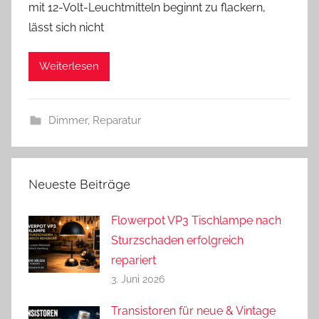
mit 12-Volt-Leuchtmitteln beginnt zu flackern,
n
lässt sich nicht
d
r
Weiterlesen
e
a
s
Dimmer
,
Reparatur
Neueste Beiträge
Flowerpot VP3 Tischlampe nach
Sturzschaden erfolgreich
repariert
3. Juni 2026
Transistoren für neue & Vintage