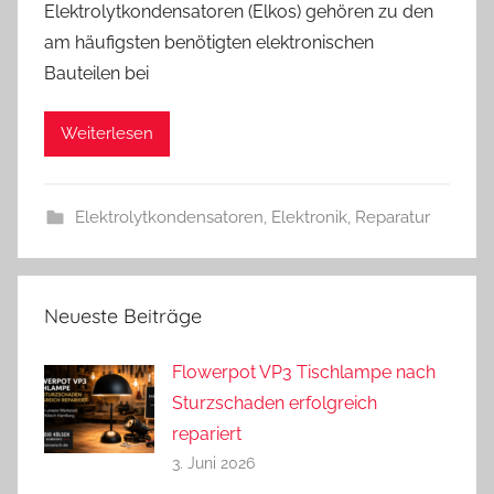
Elektrolytkondensatoren (Elkos) gehören zu den
n
am häufigsten benötigten elektronischen
d
Bauteilen bei
r
e
a
Weiterlesen
s
Elektrolytkondensatoren
,
Elektronik
,
Reparatur
Neueste Beiträge
Flowerpot VP3 Tischlampe nach
Sturzschaden erfolgreich
repariert
3. Juni 2026