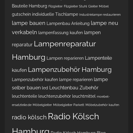
Bauteile Hamburg
Filzgleiter
Filzgleiter Stuhl
Gleiter Möbel
gutschein
individuelle Tischlampe
Industrielampe restaurieren
lampe bauen
lampe neu
Lampenbau Anleitung
verkabeln
lampen
lampenfassung kaufen
Lampenreparatur
reparatur
Hamburg
Lampenteile
Lampen reparieren
Lampenzubehör Hamburg
kaufen
lampe
Lampenzubehör kaufen
lampe reparieren
selber bauen
Leuchtenbau Zubehör
led
leuchtenteile
leuchtenzubehör
leuchtmittel
moebel-
ersatzteile.de
Möbelgleiter
Möbelgleiter Parkett
Möbelzubehör kaufen
Radio Kölsch
radio kölsch
Hamburg
Radio Kölsch Hamburg Blog