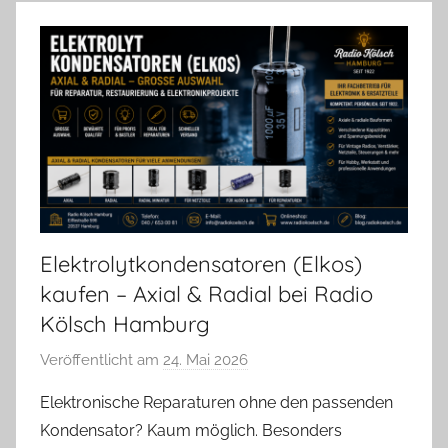
Elektrolytkondensatoren (Elkos)
kaufen – Axial & Radial bei Radio
Kölsch Hamburg
Veröffentlicht am
24. Mai 2026
v
o
Elektronische Reparaturen ohne den passenden
n
Kondensator? Kaum möglich. Besonders
A