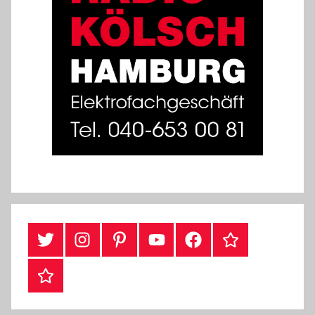
Twitter
Instragram
Pinterest
YouTube
Facebook
TikTok
Webshop