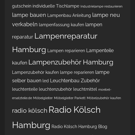
gutschein
individuelle Tischlampe
Industrielampe restaurieren
lampe bauen
lampe neu
Lampenbau Anleitung
verkabeln
lampen
lampenfassung kaufen
Lampenreparatur
reparatur
Hamburg
Lampenteile
Lampen reparieren
Lampenzubehör Hamburg
kaufen
lampe
Lampenzubehör kaufen
lampe reparieren
selber bauen
Leuchtenbau Zubehör
led
leuchtenteile
leuchtenzubehör
leuchtmittel
moebel-
ersatzteile.de
Möbelgleiter
Möbelgleiter Parkett
Möbelzubehör kaufen
Radio Kölsch
radio kölsch
Hamburg
Radio Kölsch Hamburg Blog