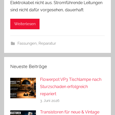
Elektrokabel nicht aus. Stromführende Leitungen
n
sind nicht dafür vorgesehen, dauerhaft
d
r
Weiterlesen
e
a
s
Fassungen
,
Reparatur
Neueste Beiträge
Flowerpot VP3 Tischlampe nach
Sturzschaden erfolgreich
repariert
3. Juni 2026
Transistoren für neue & Vintage