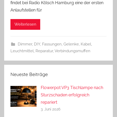
findet bei Radio Kölsch Hamburg eine der ersten
n
Anlaufstellen für
d
r
Weiterlesen
e
a
s
Dimmer
,
DIY
,
Fassungen
,
Gelenke
,
Kabel
,
Leuchtmittel
,
Reparatur
,
Verbindungsmuffen
Neueste Beiträge
Flowerpot VP3 Tischlampe nach
Sturzschaden erfolgreich
repariert
3. Juni 2026