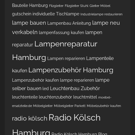
Bauteile Hamburg
Filzgleiter
Filzgleiter Stuhl
Gleiter Möbel
gutschein
individuelle Tischlampe
Industrielampe restaurieren
lampe bauen
lampe neu
Lampenbau Anleitung
verkabeln
lampen
lampenfassung kaufen
Lampenreparatur
reparatur
Hamburg
Lampenteile
Lampen reparieren
Lampenzubehör Hamburg
kaufen
lampe
Lampenzubehör kaufen
lampe reparieren
selber bauen
Leuchtenbau Zubehör
led
leuchtenteile
leuchtenzubehör
leuchtmittel
moebel-
ersatzteile.de
Möbelgleiter
Möbelgleiter Parkett
Möbelzubehör kaufen
Radio Kölsch
radio kölsch
Hamburg
Radio Kölsch Hamburg Blog