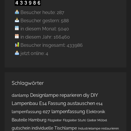
Besucher heute: 287
Besucher gestern: 588
in diesem Monat: 5040
in diesem Jahr: 166460
Besucher insgesamt: 433986
jetzt online: 4
Schlagwörter
Designlampe reparieren
diy
DIY
danlamp
Lampenbau
E14 Fassung austauschen
e14
e27 lampenfassung
lampenfassung
Elektronik
Bauteile Hamburg
Filzgleiter
Filzgleiter Stuhl
Gleiter Möbel
gutschein
individuelle Tischlampe
Industrielampe restaurieren