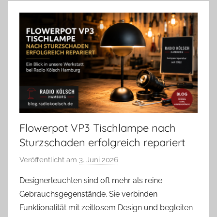
Flowerpot VP3 Tischlampe nach
Sturzschaden erfolgreich repariert
Veröffentlicht am
3. Juni 2026
v
o
Designerleuchten sind oft mehr als reine
n
Gebrauchsgegenstände. Sie verbinden
A
Funktionalität mit zeitlosem Design und begleiten
n