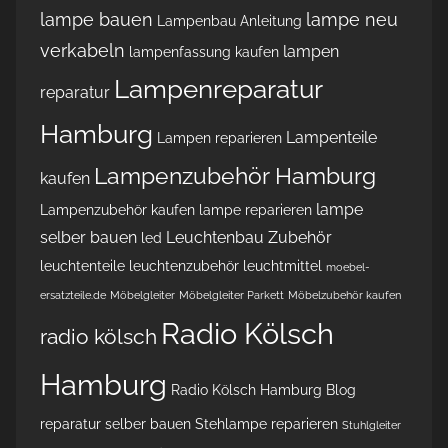
lampe bauen
lampe neu
Lampenbau Anleitung
verkabeln
lampen
lampenfassung kaufen
Lampenreparatur
reparatur
Hamburg
Lampenteile
Lampen reparieren
Lampenzubehör Hamburg
kaufen
lampe
Lampenzubehör kaufen
lampe reparieren
selber bauen
Leuchtenbau Zubehör
led
leuchtenteile
leuchtenzubehör
leuchtmittel
moebel-
ersatzteile.de
Möbelgleiter
Möbelgleiter Parkett
Möbelzubehör kaufen
Radio Kölsch
radio kölsch
Hamburg
Radio Kölsch Hamburg Blog
reparatur
selber bauen
Stehlampe reparieren
Stuhlgleiter