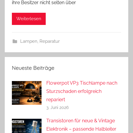
ihre Besitzer nicht selten über
d
r
Weiterlesen
e
a
s
Lampen
,
Reparatur
Neueste Beiträge
Flowerpot VP3 Tischlampe nach
Sturzschaden erfolgreich
repariert
3. Juni 2026
Transistoren für neue & Vintage
Elektronik – passende Halbleiter