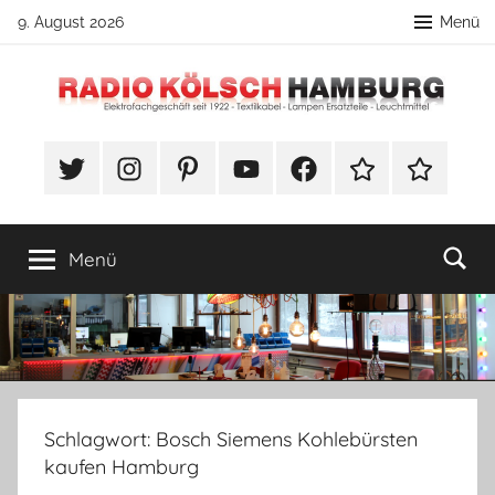
Zum
9. August 2026
Menü
Inhalt
springen
Radio
Unser
Blog
Twitter
Instragram
Pinterest
YouTube
Facebook
TikTok
Webshop
Kölsch
von
Radio
Kölsch
-
Menü
–
rund
Blog-
ums
Thema
Lampenbau
mit
spannenden
Schlagwort:
Bosch Siemens Kohlebürsten
Anleitungen.
kaufen Hamburg