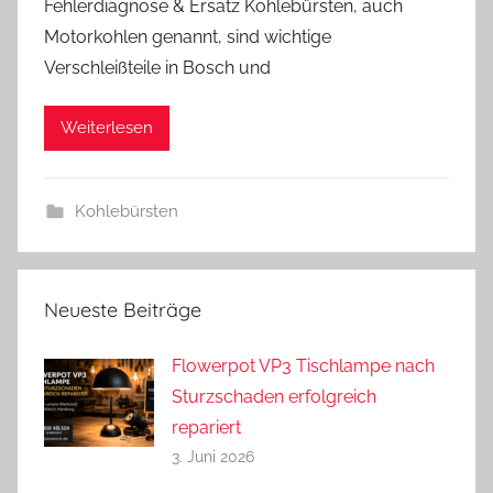
Fehlerdiagnose & Ersatz Kohlebürsten, auch
n
Motorkohlen genannt, sind wichtige
d
Verschleißteile in Bosch und
r
e
a
Weiterlesen
s
Kohlebürsten
Neueste Beiträge
Flowerpot VP3 Tischlampe nach
Sturzschaden erfolgreich
repariert
3. Juni 2026