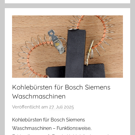
Kohlebürsten für Bosch Siemens
Waschmaschinen
Veröffentlicht am
27. Juli 2025
v
o
Kohlebürsten für Bosch Siemens
n
Waschmaschinen – Funktionsweise,
A