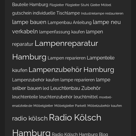
Bauteile Hamburg
Filzgleiter
Filzgleiter Stuhl
Gleiter Möbel
gutschein
individuelle Tischlampe
Industrielampe restaurieren
lampe bauen
lampe neu
Lampenbau Anleitung
verkabeln
lampen
lampenfassung kaufen
Lampenreparatur
reparatur
Hamburg
Lampenteile
Lampen reparieren
Lampenzubehör Hamburg
kaufen
lampe
Lampenzubehör kaufen
lampe reparieren
selber bauen
Leuchtenbau Zubehör
led
leuchtenteile
leuchtenzubehör
leuchtmittel
moebel-
ersatzteile.de
Möbelgleiter
Möbelgleiter Parkett
Möbelzubehör kaufen
Radio Kölsch
radio kölsch
Hamburg
Radio Kölsch Hamburg Blog